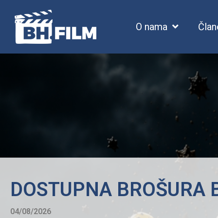
O nama
Član
Skip
to
content
DOSTUPNA BROŠURA B
04/08/2026